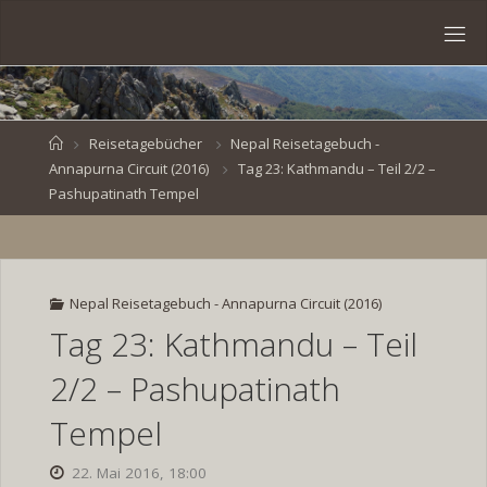
Skip
to
S
content
V
E
N
B
R
O
E
S
Home
Reisetagebücher
Nepal Reisetagebuch -
Annapurna Circuit (2016)
Tag 23: Kathmandu – Teil 2/2 –
K
E
.
Pashupatinath Tempel
D
E
Nepal Reisetagebuch - Annapurna Circuit (2016)
Tag 23: Kathmandu – Teil
2/2 – Pashupatinath
Tempel
22. Mai 2016, 18:00