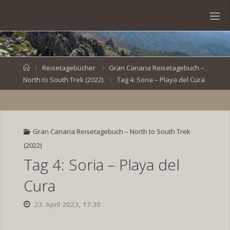
Skip
to
S
content
V
E
N
B
R
O
E
S
Home
Reisetagebücher
Gran Canaria Reisetagebuch –
North to South Trek (2022)
Tag 4: Soria – Playa del Cura
K
E
.
D
E
Gran Canaria Reisetagebuch – North to South Trek
(2022)
Tag 4: Soria – Playa del
Cura
23. April 2023, 17:30