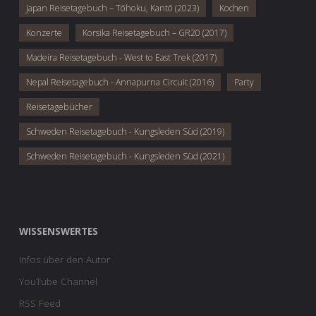
Japan Reisetagebuch – Tōhoku, Kantō (2023)
Kochen
Konzerte
Korsika Reisetagebuch – GR20 (2017)
Madeira Reisetagebuch - West to East Trek (2017)
Nepal Reisetagebuch - Annapurna Circuit (2016)
Party
Reisetagebücher
Schweden Reisetagebuch - Kungsleden Süd (2019)
Schweden Reisetagebuch - Kungsleden Süd (2021)
WISSENSWERTES
Infos über den Autor
YouTube Channel
RSS Feed