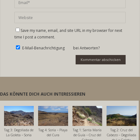
Save my name, email, and site URL in my browser for next
time I post a comment.
E-Mail-Benachrichtigung bei Antworten?
DAS KÖNNTE DICH AUCH INTERESSIEREN
Tag 3: Degollada de
Tag 4: Soria – Playa
Tag 1: Santa María
Tag 2: Cruz del
La Goleta – Soria
del Cura
de Guía – Cruz del
Cabezo – Degollada
Cabezo
de La Goleta