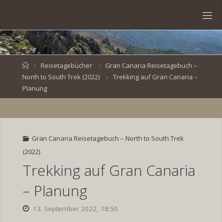
Skip
to
S
content
V
E
N
B
R
O
E
S
Home
Reisetagebücher
Gran Canaria Reisetagebuch –
North to South Trek (2022)
Trekking auf Gran Canaria –
K
E
.
Planung
D
E
Gran Canaria Reisetagebuch – North to South Trek
(2022)
Trekking auf Gran Canaria
– Planung
13. September 2022, 18:50