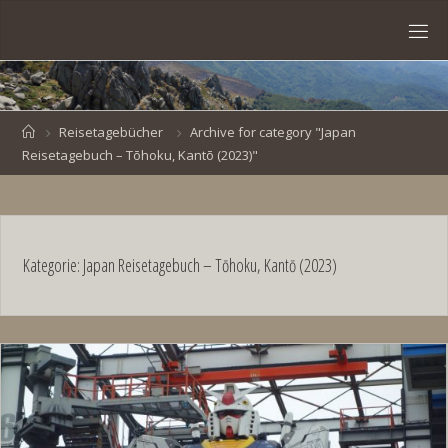
Skip
to
S
content
V
E
N
B
R
O
E
S
Home
Reisetagebücher
Archive for category "Japan
Reisetagebuch – Tōhoku, Kantō (2023)"
K
E
.
D
E
Kategorie:
Japan Reisetagebuch – Tōhoku, Kantō (2023)