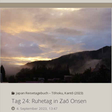
Spaziergang
um
den
See
鴫
の
谷
地
沼"
Japan Reisetagebuch – Tōhoku, Kantō (2023)
Tag 24: Ruhetag in Zaō Onsen
4. September 2023, 13:47