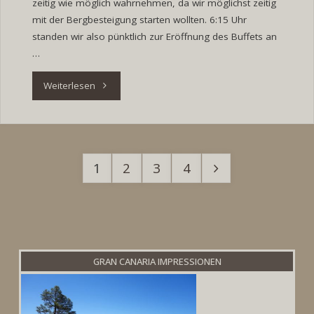
zeitig wie möglich wahrnehmen, da wir möglichst zeitig
mit der Bergbesteigung starten wollten. 6:15 Uhr
standen wir also pünktlich zur Eröffnung des Buffets an
…
"Tag
Weiterlesen
21:
Besteigung
1
2
3
4
des
Seitennummerierung
Bergs
der
Beiträge
Iwate-
San"
GRAN CANARIA IMPRESSIONEN