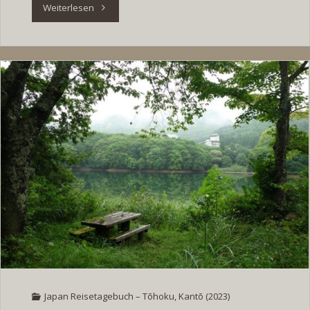
"Tag
Weiterlesen
26:
Shopping
in
Akihabara"
Japan Reisetagebuch – Tōhoku, Kantō (2023)