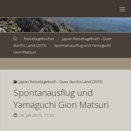
Skip
to
S
content
V
E
N
B
R
O
E
S
Home
Reisetagebücher
Japan Reisetagebuch - Quer
durchs Land (2015)
Spontanausflug und Yamaguchi
K
E
.
Gion Matsuri
D
E
Japan Reisetagebuch - Quer durchs Land (2015)
Spontanausflug und
Yamaguchi Gion Matsuri
24. Juli 2015, 17:32