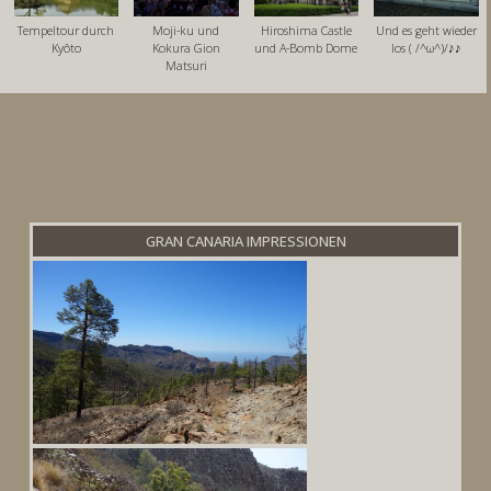
Tempeltour durch
Moji-ku und
Hiroshima Castle
Und es geht wieder
Kyôto
Kokura Gion
und A-Bomb Dome
los ( /^ω^)/♪♪
Matsuri
GRAN CANARIA IMPRESSIONEN