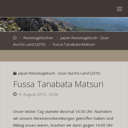
Skip
to
S
content
V
E
N
B
R
O
E
S
Home
Reisetagebücher
Japan Reisetagebuch - Quer
durchs Land (2015)
Fussa Tanabata Matsuri
K
E
.
D
E
Japan Reisetagebuch - Quer durchs Land (2015)
Fussa Tanabata Matsuri
9. August 2015, 16:36
Unser letzter Tag startete diesmal 10:30 Uhr. Nachdem
wir unsere Abreisevorbereitungen getroffen hatten und
Mittag essen waren, brachen wir dann gegen 14:00 Uhr