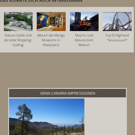
DAS KÖNNTE DICH AUCH INTERESSIEREN
Kokura Castle und
Besuch des Manga
Moji-ku und
Fuji-Q Highland
der erste Shopping-
Museums in
Kokura Gion
*wuuuuuuii*
Ausflug
Kitakyûshû
Matsuri
GRAN CANARIA IMPRESSIONEN