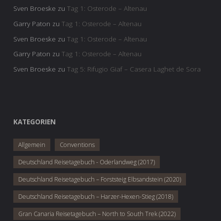
Sven Broeske
zu
Tag 1: Osterode – Altenau
Garry Paton
zu
Tag 1: Osterode – Altenau
Sven Broeske
zu
Tag 1: Osterode – Altenau
Garry Paton
zu
Tag 1: Osterode – Altenau
Sven Broeske
zu
Tag 5: Rifugio Giaf – Casera Laghet de Sora
KATEGORIEN
Allgemein
Conventions
Deutschland Reisetagebuch - Oderlandweg (2017)
Deutschland Reisetagebuch – Forststeig Elbsandstein (2020)
Deutschland Reisetagebuch – Harzer-Hexen-Stieg (2018)
Gran Canaria Reisetagebuch – North to South Trek (2022)