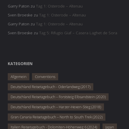
Garry Paton
zu
Tag 1: Osterode – Altenau
Sven Broeske
zu
Tag 1: Osterode – Altenau
Garry Paton
zu
Tag 1: Osterode – Altenau
Sven Broeske
zu
Tag 5: Rifugio Giaf – Casera Laghet de Sora
KATEGORIEN
Allgemein
Conventions
Deutschland Reisetagebuch - Oderlandweg (2017)
Deutschland Reisetagebuch – Forststeig Elbsandstein (2020)
Deutschland Reisetagebuch – Harzer-Hexen-Stieg (2018)
Gran Canaria Reisetagebuch – North to South Trek (2022)
Italien Reisetagebuch - Dolomiten-Höhenweg 6 (2024)
Japan