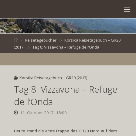
Skip
to
S
content
V
E
N
B
R
O
E
S
Home
Reisetagebücher
Korsika Reisetagebuch – GR20
(2017)
Tag 8: Vizzavona – Refuge de l’Onda
K
E
.
D
E
Korsika Reisetagebuch – GR20 (2017)
Tag 8: Vizzavona – Refuge
de l’Onda
11. Oktober 2017, 18:00
Heute stand die erste Etappe des GR20 Nord auf dem