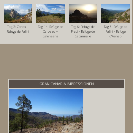
Tag 2: Conca –
Tag 14: Refuge de
Tag 6: Refuge de
Tag 3: Refuge de
Refuge de Paliri
Carozzu –
Prati – Refuge de
Paliri – Refuge
Calenzana
Capannelle
d’Asinao
GRAN CANARIA IMPRESSIONEN