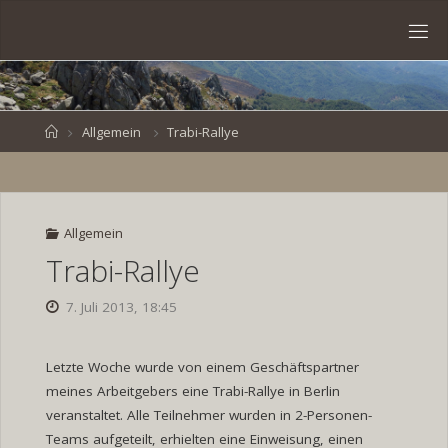
Skip
to
S
content
V
E
N
B
R
O
E
S
Home
Allgemein
Trabi-Rallye
K
E
.
D
E
Allgemein
Trabi-Rallye
7. Juli 2013, 18:45
Letzte Woche wurde von einem Geschäftspartner
meines Arbeitgebers eine Trabi-Rallye in Berlin
veranstaltet. Alle Teilnehmer wurden in 2-Personen-
Teams aufgeteilt, erhielten eine Einweisung, einen