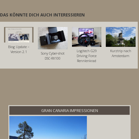
DAS KÖNNTE DICH AUCH INTERESSIEREN
Blog Update –
Logitech G29
Kurztrip nach
Version 2.1
Sony Cyber-shot
Driving Force
Amsterdam
DSC-RX100
Rennlenkrad
GRAN CANARIA IMPRESSIONEN