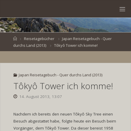
Skip
to
S
content
V
E
N
B
R
O
E
S
Home
Reisetagebücher
Japan Reisetagebuch - Quer
durchs Land (2013)
Tôkyô Tower ich komme!
K
E
.
D
E
Japan Reisetagebuch - Quer durchs Land (2013)
Tôkyô Tower ich komme!
14. August 2013, 13:07
Nachdem ich bereits den neuen Tôkyô Sky Tree einen
Besuch abgestattet habe, folgte heute ein Besuch beim
Vorgänger, dem Tôkyô Tower. Da dieser bereist 1958