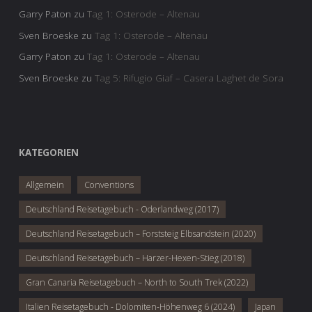
Garry Paton
zu
Tag 1: Osterode – Altenau
Sven Broeske
zu
Tag 1: Osterode – Altenau
Garry Paton
zu
Tag 1: Osterode – Altenau
Sven Broeske
zu
Tag 5: Rifugio Giaf – Casera Laghet de Sora
KATEGORIEN
Allgemein
Conventions
Deutschland Reisetagebuch - Oderlandweg (2017)
Deutschland Reisetagebuch – Forststeig Elbsandstein (2020)
Deutschland Reisetagebuch – Harzer-Hexen-Stieg (2018)
Gran Canaria Reisetagebuch – North to South Trek (2022)
Italien Reisetagebuch - Dolomiten-Höhenweg 6 (2024)
Japan