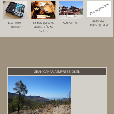
Japanreise –
Japanreise –
Bis bald geliebtes
Osu Kannon
Planung Teil 2
Aufbruch
Japan ｡：ﾟ(｡ﾉω
＼｡)ﾟ･｡
GRAN CANARIA IMPRESSIONEN