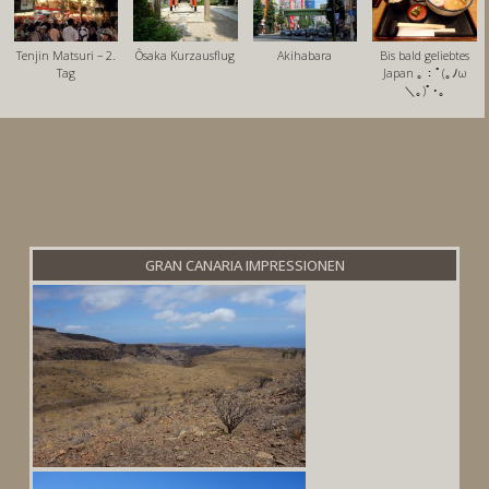
Tenjin Matsuri – 2.
Ôsaka Kurzausflug
Akihabara
Bis bald geliebtes
Tag
Japan ｡：ﾟ(｡ﾉω
＼｡)ﾟ･｡
GRAN CANARIA IMPRESSIONEN