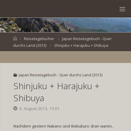
Skip
to
S
content
V
E
N
B
R
O
E
S
Home
Reisetagebücher
Japan Reisetagebuch - Quer
durchs Land (2013)
Shinjuku + Harajuku + Shibuya
K
E
.
D
E
Japan Reisetagebuch - Quer durchs Land (2013)
Shinjuku + Harajuku +
Shibuya
9. August 2013, 15:01
Nachdem gestern Nakano und Ikebukuro dran waren,