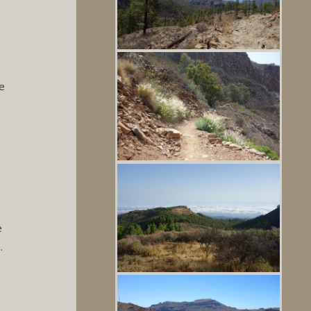
.
e
e
.