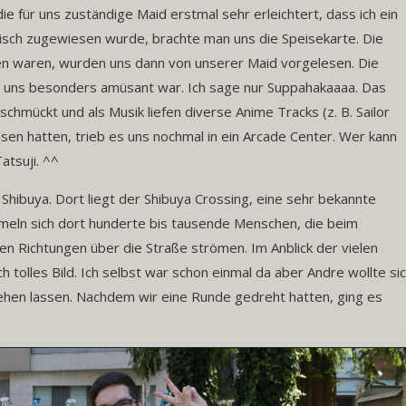
 für uns zuständige Maid erstmal sehr erleichtert, dass ich ein
isch zugewiesen wurde, brachte man uns die Speisekarte. Die
en waren, wurden uns dann von unserer Maid vorgelesen. Die
ür uns besonders amüsant war. Ich sage nur Suppahakaaaa. Das
hmückt und als Musik liefen diverse Anime Tracks (z. B. Sailor
en hatten, trieb es uns nochmal in ein Arcade Center. Wer kann
atsuji. ^^
hibuya. Dort liegt der Shibuya Crossing, eine sehr bekannte
meln sich dort hunderte bis tausende Menschen, die beim
hen Richtungen über die Straße strömen. Im Anblick der vielen
 tolles Bild. Ich selbst war schon einmal da aber Andre wollte si
gehen lassen. Nachdem wir eine Runde gedreht hatten, ging es