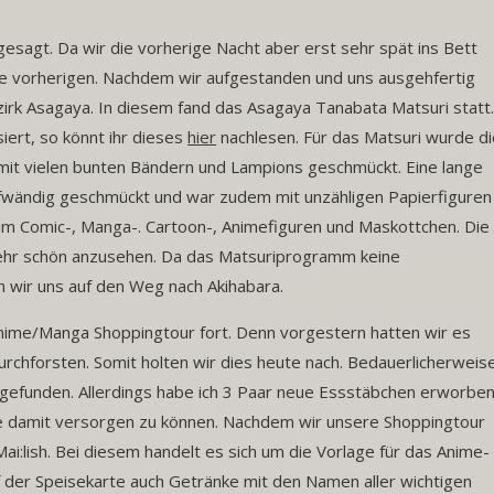
esagt. Da wir die vorherige Nacht aber erst sehr spät ins Bett
die vorherigen. Nachdem wir aufgestanden und uns ausgehfertig
irk Asagaya. In diesem fand das Asagaya Tanabata Matsuri statt
iert, so könnt ihr dieses
hier
nachlesen. Für das Matsuri wurde di
t vielen bunten Bändern und Lampions geschmückt. Eine lange
wändig geschmückt und war zudem mit unzähligen Papierfiguren
 um Comic-, Manga-. Cartoon-, Animefiguren und Maskottchen. Die
 sehr schön anzusehen. Da das Matsuriprogramm keine
n wir uns auf den Weg nach Akihabara.
nime/Manga Shoppingtour fort. Denn vorgestern hatten wir es
durchforsten. Somit holten wir dies heute nach. Bedauerlicherweis
h gefunden. Allerdings habe ich 3 Paar neue Essstäbchen erworben
te damit versorgen zu können. Nachdem wir unsere Shoppingtour
ai:lish. Bei diesem handelt es sich um die Vorlage für das Anime-
 der Speisekarte auch Getränke mit den Namen aller wichtigen