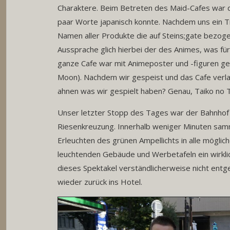
Charaktere. Beim Betreten des Maid-Cafes war die
paar Worte japanisch konnte. Nachdem uns ein T
Namen aller Produkte die auf Steins;gate bezog
Aussprache glich hierbei der des Animes, was f
ganze Cafe war mit Animeposter und -figuren gesc
Moon). Nachdem wir gespeist und das Cafe verlas
ahnen was wir gespielt haben? Genau, Taiko no T
Unser letzter Stopp des Tages war der Bahnhof S
Riesenkreuzung. Innerhalb weniger Minuten sam
Erleuchten des grünen Ampellichts in alle möglic
leuchtenden Gebäude und Werbetafeln ein wirklich
dieses Spektakel verständlicherweise nicht ent
wieder zurück ins Hotel.