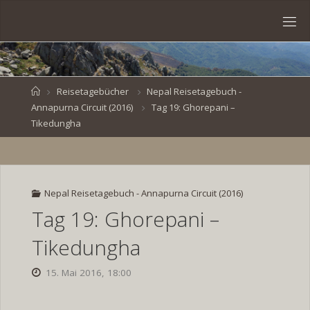
Skip
to
S
content
V
E
N
B
R
O
E
S
Home
Reisetagebücher
Nepal Reisetagebuch -
Annapurna Circuit (2016)
Tag 19: Ghorepani –
K
E
.
Tikedungha
D
E
Nepal Reisetagebuch - Annapurna Circuit (2016)
Tag 19: Ghorepani –
Tikedungha
15. Mai 2016, 18:00