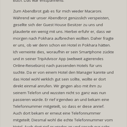
Buch. Das war entspannend.
Zum Abendbrot gab es für mich wieder Macaroni.
Während wir unser Abendbrot genüsslich verspeisten,
gesellte sich der Guest House Besitzer zu uns und
plauderte ein wenig mit uns. Hierbei erfuhr er, dass wir
morgen nach Pokhara aufbrechen wollten. Daher fragte
er uns, ob wir denn schon ein Hotel in Pokhara hätten.
Ich verneinte dies, woraufhin er sein Smartphone zückte
und in seiner TripAdvisor App (weltweit agierendes
Online-Reisebüro) nach passenden Hotels für uns
suchte. Da er von einem Hotel den Manager kannte und
das Hotel wohl wirklich gut sein sollte, wollte er dort
direkt einmal anrufen. Wir gingen also mit ihm zu
seinem Telefon und wussten nicht so ganz was nun
passieren würde. Er rief irgendwo an und bekam eine
Telefonnummer mitgeteilt, so dass er diese anrief.
Auch dort bekam er erneut eine Telefonnummer
mitgeteilt. Diesmal wohl die echte Telefonnummer vom
Hotel. Auch dort rief er wieder an und sprach nur sehr