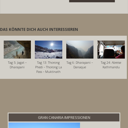
DAS KÖNNTE DICH AUCH INTERESSIEREN
Tag 5: Jagat –
Tag 13: Thorong
Tag 6: Dharapani –
Tag 24: Abreise
Dharapani
Phedi – Thorong La
Danaque
Kathmandu
Pass – Muktinath
GRAN CANARIA IMPRESSIONEN