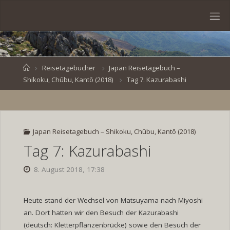
Skip
to
S
content
V
E
N
B
R
O
E
S
Home
Reisetagebücher
Japan Reisetagebuch –
Shikoku, Chūbu, Kantō (2018)
Tag 7: Kazurabashi
K
E
.
D
E
Japan Reisetagebuch – Shikoku, Chūbu, Kantō (2018)
Tag 7: Kazurabashi
8. August 2018, 17:38
Heute stand der Wechsel von Matsuyama nach Miyoshi
an. Dort hatten wir den Besuch der Kazurabashi
(deutsch: Kletterpflanzenbrücke) sowie den Besuch der