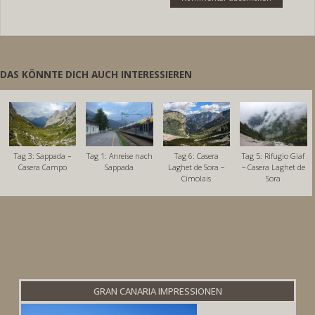
DAS KÖNNTE DICH AUCH INTERESSIEREN
Tag 3: Sappada –
Tag 1: Anreise nach
Tag 6: Casera
Tag 5: Rifugio Giaf
Casera Campo
Sappada
Laghet de Sora –
– Casera Laghet de
Cimolais
Sora
GRAN CANARIA IMPRESSIONEN