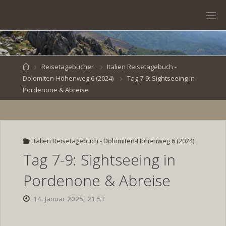
Skip
to
S
content
V
E
N
B
R
O
E
S
Home
Reisetagebücher
Italien Reisetagebuch -
Dolomiten-Höhenweg 6 (2024)
Tag 7-9: Sightseeing in
K
E
.
Pordenone & Abreise
D
E
Italien Reisetagebuch - Dolomiten-Höhenweg 6 (2024)
Tag 7-9: Sightseeing in
Pordenone & Abreise
14. Januar 2025, 21:53