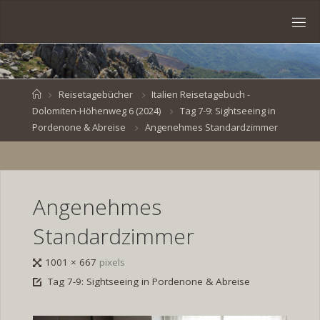
Skip
to
S
content
V
E
N
B
R
O
E
S
Home
Reisetagebücher
Italien Reisetagebuch -
Dolomiten-Höhenweg 6 (2024)
Tag 7-9: Sightseeing in
K
E
.
Pordenone & Abreise
Angenehmes Standardzimmer
D
E
Angenehmes
Standardzimmer
Full
1001 × 667
pixels
size
Tag 7-9: Sightseeing in Pordenone & Abreise