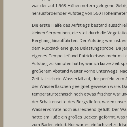
war der auf 1.963 Höhenmetern gelegene Gebirg
herausfordernder Aufstieg von 560 Höhenmeter
Die erste Hälfe des Aufstiegs bestand ausschließ
kleinen Serpentinen, die steil durch die Vegetati
Berghang hinaufführten. Der Aufstieg war insbe
dem Rucksack eine gute Belastungsprobe. Da je
eigenes Tempo lief und Patrick etwas mehr mit
Aufstieg zu kämpfen hatte, war ich kurze Zeit sp
größerem Abstand weiter vorne unterwegs. Nach
Zeit tat sich ein Wasserfall auf, der perfekt zum A
der Wasserflaschen geeignet gewesen wäre. Da
temperaturtechnisch noch etwas frischer war und
der Schattenseite des Bergs liefen, waren unse
Wasservorräte noch ausreichend gefüllt. Der Was
hatte am Fuße ein großes Becken geformt, was 
zum Baden einlud. Nur war es einfach viel zu fris