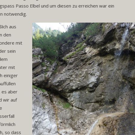
spass Passo Elbel und um diesen zu erreichen war ein
n notwendig.
lich aus
on den
sondere mit
der sein
 dem
äter mit
 einiger
uffüllen
 es aber
 wir auf
re
serfall
förmlich
ch, so dass