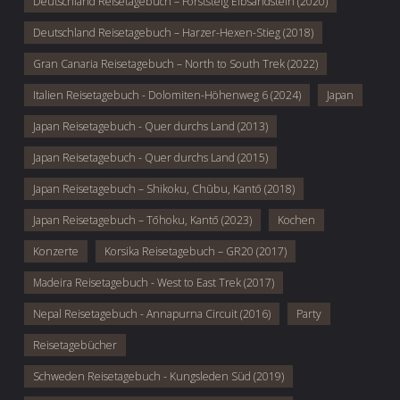
Deutschland Reisetagebuch – Forststeig Elbsandstein (2020)
Deutschland Reisetagebuch – Harzer-Hexen-Stieg (2018)
Gran Canaria Reisetagebuch – North to South Trek (2022)
Italien Reisetagebuch - Dolomiten-Höhenweg 6 (2024)
Japan
Japan Reisetagebuch - Quer durchs Land (2013)
Japan Reisetagebuch - Quer durchs Land (2015)
Japan Reisetagebuch – Shikoku, Chūbu, Kantō (2018)
Japan Reisetagebuch – Tōhoku, Kantō (2023)
Kochen
Konzerte
Korsika Reisetagebuch – GR20 (2017)
Madeira Reisetagebuch - West to East Trek (2017)
Nepal Reisetagebuch - Annapurna Circuit (2016)
Party
Reisetagebücher
Schweden Reisetagebuch - Kungsleden Süd (2019)