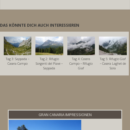
DAS KÖNNTE DICH AUCH INTERESSIEREN
Tag 3: Sappada –
Tag 2: Rifugio
Tag 4: Casera
Tag 5: Rifugio Giaf
Casera Campo
Sorgenti del Piave –
Campo – Rifugio
– Casera Laghet de
Sappada
Giaf
Sora
GRAN CANARIA IMPRESSIONEN