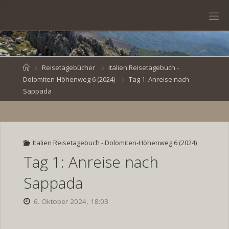
Skip
to
S
content
V
E
N
B
R
O
E
S
Home
Reisetagebücher
Italien Reisetagebuch -
Dolomiten-Höhenweg 6 (2024)
Tag 1: Anreise nach
K
E
.
Sappada
D
E
Italien Reisetagebuch - Dolomiten-Höhenweg 6 (2024)
Tag 1: Anreise nach
Sappada
6. Oktober 2024, 18:03