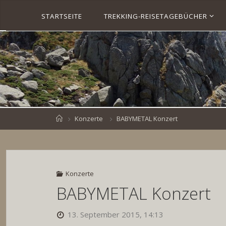
Skip
STARTSEITE
TREKKING-REISETAGEBÜCHER
to
S
content
V
E
N
B
R
O
E
S
K
E
.
D
Home
Konzerte
BABYMETAL Konzert
E
Konzerte
BABYMETAL Konzert
13. September 2015, 14:13