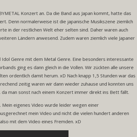
ABYMETAL Konzert an. Da die Band aus Japan kommt, hatte das
rt. Denn normalerweise ist die japanische Musikszene ziemlich
e in der restlichen Welt eher selten sind. Daher waren auch
 weiteren Ländern anwesend. Zudem waren ziemlich viele Japaner
 Idol Genre mit dem Metal Genre. Eine besonders interessante
bands ging es dann gleich in die Vollen. Wir zückten alle unsere
lten ordentlich damit herum. xD Nach knapp 1,5 Stunden war das
sprechend zeitig waren wir dann wieder zuhause und konnten uns
a man sonst nach einem Konzert immer direkt ins Bett fällt.
. Mein eigenes Video wurde leider wegen einer
sgerechnet mein Video und nicht die vielen hundert anderen
s also mit dem Video eines Fremden. xD