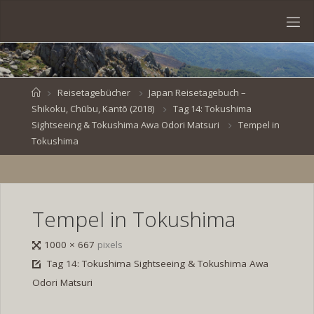
Skip
to
S
content
V
E
N
B
R
O
E
S
Home
Reisetagebücher
Japan Reisetagebuch –
Shikoku, Chūbu, Kantō (2018)
Tag 14: Tokushima
K
E
.
Sightseeing & Tokushima Awa Odori Matsuri
Tempel in
D
E
Tokushima
Tempel in Tokushima
Full
1000 × 667
pixels
size
Tag 14: Tokushima Sightseeing & Tokushima Awa
Odori Matsuri