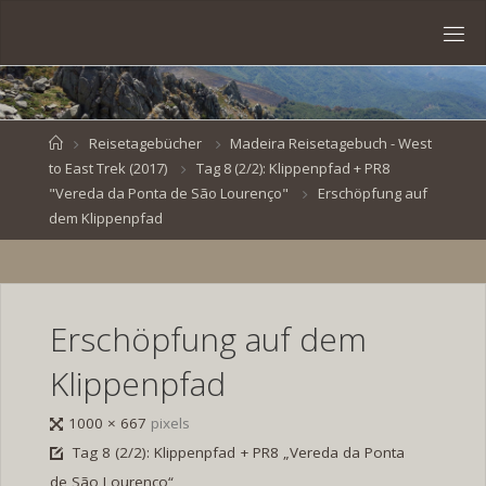
Skip
to
S
content
V
E
N
B
R
O
E
S
Home
Reisetagebücher
Madeira Reisetagebuch - West
to East Trek (2017)
Tag 8 (2/2): Klippenpfad + PR8
K
E
.
"Vereda da Ponta de São Lourenço"
Erschöpfung auf
D
E
dem Klippenpfad
Erschöpfung auf dem
Klippenpfad
Full
1000 × 667
pixels
size
Tag 8 (2/2): Klippenpfad + PR8 „Vereda da Ponta
de São Lourenço“