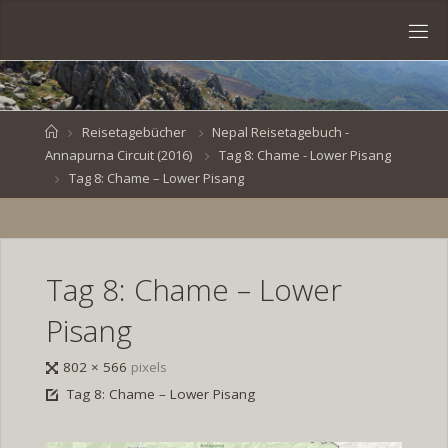
Skip
to
S
content
V
E
N
B
R
O
E
S
Home
Reisetagebücher
Nepal Reisetagebuch -
Annapurna Circuit (2016)
Tag 8: Chame - Lower Pisang
K
E
.
Tag 8: Chame – Lower Pisang
D
E
Tag 8: Chame – Lower
Pisang
Full
802 × 566
pixels
size
Tag 8: Chame – Lower Pisang