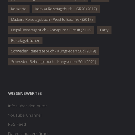
Konzerte
Korsika Reisetagebuch – GR20 (2017)
Madeira Reisetagebuch - West to East Trek (2017)
Nepal Reisetagebuch - Annapurna Circuit (2016)
Party
Reisetagebücher
Schweden Reisetagebuch - Kungsleden Süd (2019)
Schweden Reisetagebuch - Kungsleden Süd (2021)
WISSENSWERTES
Infos über den Autor
YouTube Channel
RSS Feed
Datenschutzerklärung