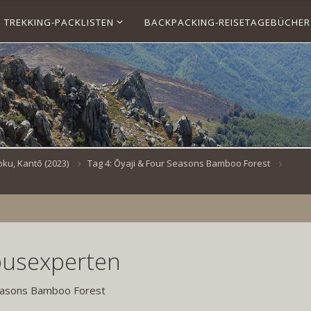
TREKKING-PACKLISTEN
BACKPACKING-REISETAGEBÜCHER
ku, Kantō (2023)
Tag 4: Ōyaji​ & Four Seasons Bamboo Forest
usexperten
Seasons Bamboo Forest