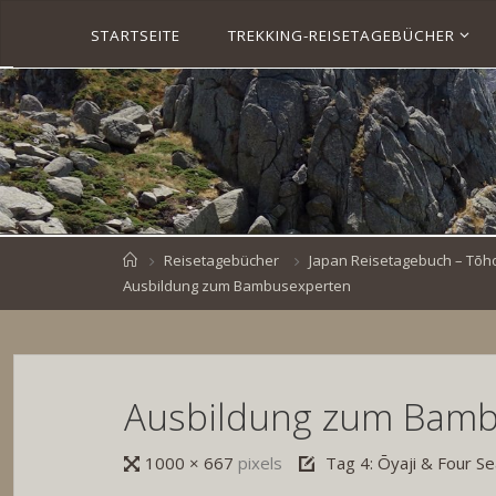
Skip
STARTSEITE
TREKKING-REISETAGEBÜCHER
to
S
content
V
E
N
B
R
O
E
S
K
E
.
D
Home
Reisetagebücher
Japan Reisetagebuch – Tōho
E
Ausbildung zum Bambusexperten
Ausbildung zum Bamb
Full
1000 × 667
pixels
Tag 4: Ōyaji​ & Four 
size