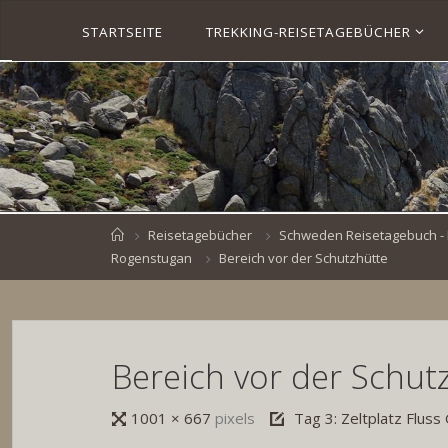
Skip
STARTSEITE
TREKKING-REISETAGEBÜCHER
to
S
content
V
E
N
B
R
O
E
S
K
E
.
D
Home
Reisetagebücher
Schweden Reisetagebuch - 
E
Rogenstugan
Bereich vor der Schutzhütte
Bereich vor der Schut
Full
1001 × 667
pixels
Tag 3: Zeltplatz Flus
size