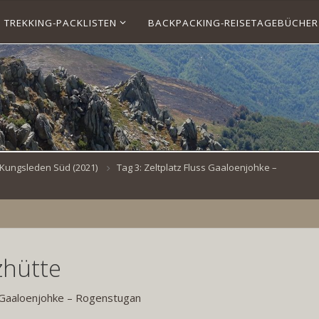
TREKKING-PACKLISTEN
BACKPACKING-REISETAGEBÜCHER
Kungsleden Süd (2021)
Tag 3: Zeltplatz Fluss Gaaloenjohke –
zhütte
s Gaaloenjohke – Rogenstugan