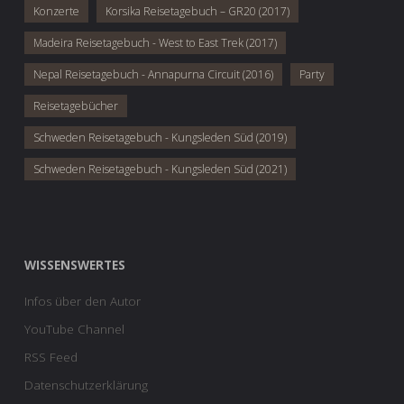
Konzerte
Korsika Reisetagebuch – GR20 (2017)
Madeira Reisetagebuch - West to East Trek (2017)
Nepal Reisetagebuch - Annapurna Circuit (2016)
Party
Reisetagebücher
Schweden Reisetagebuch - Kungsleden Süd (2019)
Schweden Reisetagebuch - Kungsleden Süd (2021)
WISSENSWERTES
Infos über den Autor
YouTube Channel
RSS Feed
Datenschutzerklärung