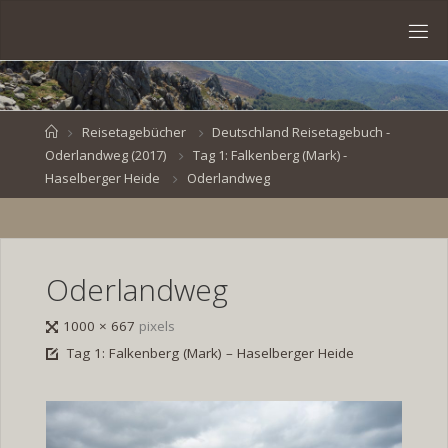
Skip
to
S
content
V
E
N
B
R
O
E
S
Home
Reisetagebücher
Deutschland Reisetagebuch -
Oderlandweg (2017)
Tag 1: Falkenberg (Mark) -
K
E
.
Haselberger Heide
Oderlandweg
D
E
Oderlandweg
Full
1000 × 667
pixels
size
Tag 1: Falkenberg (Mark) – Haselberger Heide