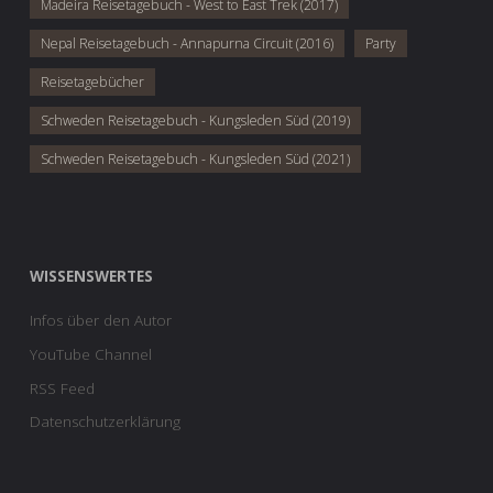
Madeira Reisetagebuch - West to East Trek (2017)
Nepal Reisetagebuch - Annapurna Circuit (2016)
Party
Reisetagebücher
Schweden Reisetagebuch - Kungsleden Süd (2019)
Schweden Reisetagebuch - Kungsleden Süd (2021)
WISSENSWERTES
Infos über den Autor
YouTube Channel
RSS Feed
Datenschutzerklärung