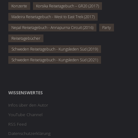
Konzerte
Korsika Reisetagebuch – GR20 (2017)
Madeira Reisetagebuch - West to East Trek (2017)
Nepal Reisetagebuch - Annapurna Circuit (2016)
Party
Reisetagebücher
Schweden Reisetagebuch - Kungsleden Süd (2019)
Schweden Reisetagebuch - Kungsleden Süd (2021)
WISSENSWERTES
Infos über den Autor
YouTube Channel
RSS Feed
Datenschutzerklärung