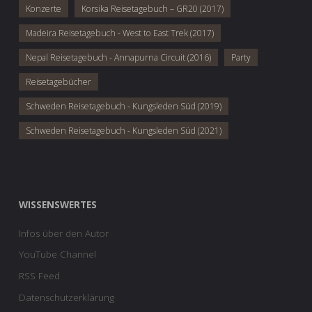
Konzerte
Korsika Reisetagebuch – GR20 (2017)
Madeira Reisetagebuch - West to East Trek (2017)
Nepal Reisetagebuch - Annapurna Circuit (2016)
Party
Reisetagebücher
Schweden Reisetagebuch - Kungsleden Süd (2019)
Schweden Reisetagebuch - Kungsleden Süd (2021)
WISSENSWERTES
Infos über den Autor
YouTube Channel
RSS Feed
Datenschutzerklärung