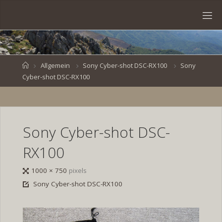
Skip
to
S
content
V
E
N
B
R
O
E
S
Home
Allgemein
Sony Cyber-shot DSC-RX100
Sony
Cyber-shot DSC-RX100
K
E
.
D
E
Sony Cyber-shot DSC-
RX100
Full
1000 × 750
pixels
size
Sony Cyber-shot DSC-RX100