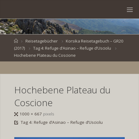
Skip
to
S
content
V
E
N
B
R
O
E
S
Home
Reisetagebücher
Korsika Reisetagebuch – GR20
(2017)
Tag 4: Refuge d’Asinao – Refuge d’Usciolu
K
E
.
Hochebene Plateau du Coscione
D
E
Hochebene Plateau du
Coscione
Full
1000 × 667
pixels
size
Tag 4: Refuge d’Asinao – Refuge d’Usciolu