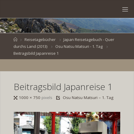
Skip
to
S
content
V
E
N
B
R
O
E
S
Home
Reisetagebücher
Japan Reisetagebuch - Quer
durchs Land (2013)
Osu Natsu Matsuri - 1. Tag
K
E
.
Beitragsbild Japanreise 1
D
E
Beitragsbild Japanreise 1
Full
1000 × 750
pixels
Osu Natsu Matsuri – 1. Tag
size