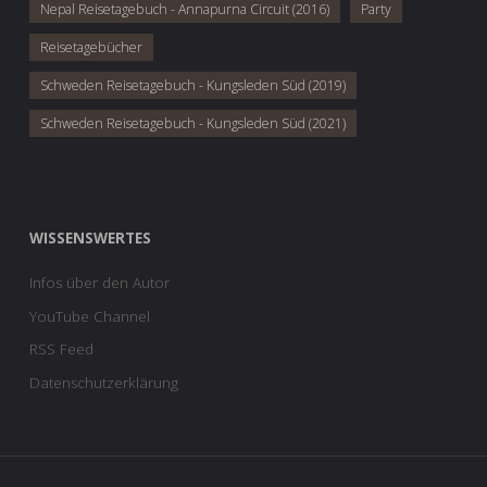
Nepal Reisetagebuch - Annapurna Circuit (2016)
Party
Reisetagebücher
Schweden Reisetagebuch - Kungsleden Süd (2019)
Schweden Reisetagebuch - Kungsleden Süd (2021)
WISSENSWERTES
Infos über den Autor
YouTube Channel
RSS Feed
Datenschutzerklärung