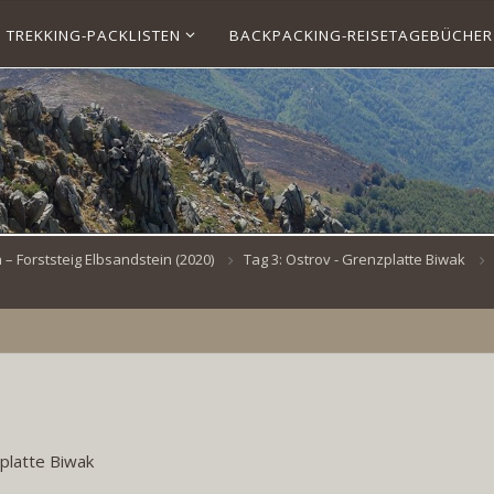
TREKKING-PACKLISTEN
BACKPACKING-REISETAGEBÜCHER
 Forststeig Elbsandstein (2020)
Tag 3: Ostrov - Grenzplatte Biwak
platte Biwak