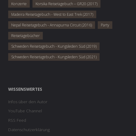
Konzerte
Korsika Reisetagebuch – GR20 (2017)
Madeira Reisetagebuch - West to East Trek (2017)
Nepal Reisetagebuch - Annapurna Circuit (2016)
Party
Reisetagebücher
Schweden Reisetagebuch - Kungsleden Süd (2019)
Schweden Reisetagebuch - Kungsleden Süd (2021)
WISSENSWERTES
Infos über den Autor
YouTube Channel
RSS Feed
Datenschutzerklärung