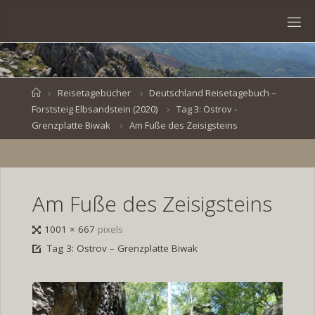
Skip
to
S
content
V
E
N
B
R
O
E
S
Home
Reisetagebücher
Deutschland Reisetagebuch –
Forststeig Elbsandstein (2020)
Tag 3: Ostrov -
K
E
.
Grenzplatte Biwak
Am Fuße des Zeisigsteins
D
E
Am Fuße des Zeisigsteins
Full
1001 × 667
pixels
size
Tag 3: Ostrov – Grenzplatte Biwak