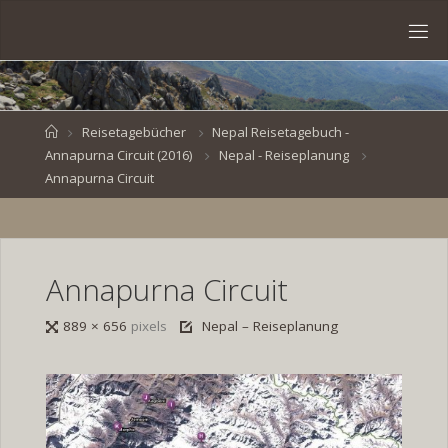
Skip
to
S
content
V
E
N
B
R
O
E
S
Home
Reisetagebücher
Nepal Reisetagebuch -
Annapurna Circuit (2016)
Nepal - Reiseplanung
K
E
.
Annapurna Circuit
D
E
Annapurna Circuit
Full
889 × 656
pixels
Nepal – Reiseplanung
size