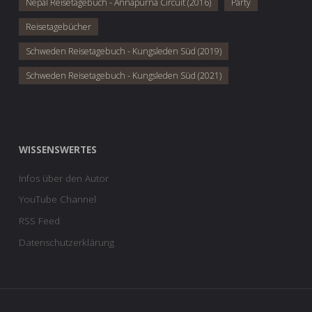
Nepal Reisetagebuch - Annapurna Circuit (2016)
Party
Reisetagebücher
Schweden Reisetagebuch - Kungsleden Süd (2019)
Schweden Reisetagebuch - Kungsleden Süd (2021)
WISSENSWERTES
Infos über den Autor
YouTube Channel
RSS Feed
Datenschutzerklärung