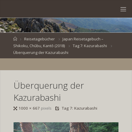
Skip
to
S
content
V
E
N
B
R
O
E
S
Home
Reisetagebücher
Japan Reisetagebuch –
Shikoku, Chūbu, Kantō (2018)
Tag 7: Kazurabashi
K
E
.
Überquerung der Kazurabashi
D
E
Überquerung der
Kazurabashi
Full
1000 × 667
pixels
Tag 7: Kazurabashi
size