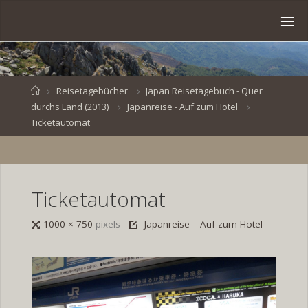
Skip
to
S
content
V
E
N
B
R
O
E
S
Home
Reisetagebücher
Japan Reisetagebuch - Quer
durchs Land (2013)
Japanreise - Auf zum Hotel
K
E
.
Ticketautomat
D
E
Ticketautomat
Full
1000 × 750
pixels
Japanreise – Auf zum Hotel
size