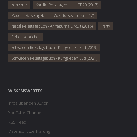
Konzerte
Korsika Reisetagebuch – GR20 (2017)
Madeira Reisetagebuch - West to East Trek (2017)
Nepal Reisetagebuch - Annapurna Circuit (2016)
Party
Reisetagebücher
Schweden Reisetagebuch - Kungsleden Süd (2019)
Schweden Reisetagebuch - Kungsleden Süd (2021)
WISSENSWERTES
Infos über den Autor
YouTube Channel
RSS Feed
Datenschutzerklärung