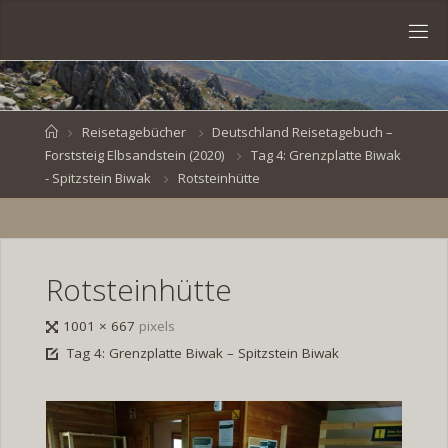
Skip
to
S
content
V
E
N
B
R
O
E
S
Home
Reisetagebücher
Deutschland Reisetagebuch –
Forststeig Elbsandstein (2020)
Tag 4: Grenzplatte Biwak
K
E
.
- Spitzstein Biwak
Rotsteinhütte
D
E
Rotsteinhütte
Full
1001 × 667
pixels
size
Tag 4: Grenzplatte Biwak – Spitzstein Biwak