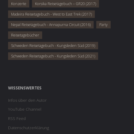
Konzerte
Korsika Reisetagebuch – GR20 (2017)
Madeira Reisetagebuch - West to East Trek (2017)
Nepal Reisetagebuch - Annapurna Circuit (2016)
Party
Reisetagebücher
Schweden Reisetagebuch - Kungsleden Süd (2019)
Schweden Reisetagebuch - Kungsleden Süd (2021)
WISSENSWERTES
Infos über den Autor
YouTube Channel
RSS Feed
Datenschutzerklärung