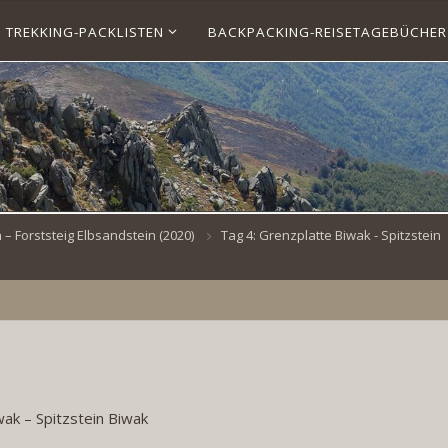
TREKKING-PACKLISTEN
BACKPACKING-REISETAGEBÜCHER
 Forststeig Elbsandstein (2020)
Tag 4: Grenzplatte Biwak - Spitzstein
wak – Spitzstein Biwak