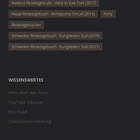
Madeira Reisetagebuch - West to East Trek (2017)
Nepal Reisetagebuch - Annapurna Circuit (2016)
Party
Reisetagebücher
Schweden Reisetagebuch - Kungsleden Süd (2019)
Schweden Reisetagebuch - Kungsleden Süd (2021)
WISSENSWERTES
Infos über den Autor
YouTube Channel
RSS Feed
Datenschutzerklärung