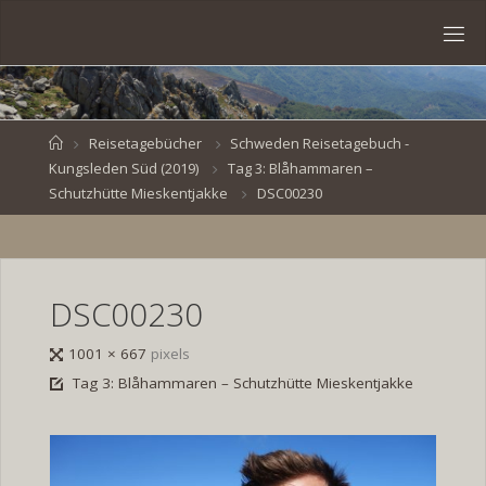
Skip
to
S
content
V
E
N
B
R
O
E
S
Home
Reisetagebücher
Schweden Reisetagebuch -
Kungsleden Süd (2019)
Tag 3: Blåhammaren –
K
E
.
Schutzhütte Mieskentjakke
DSC00230
D
E
DSC00230
Full
1001 × 667
pixels
size
Tag 3: Blåhammaren – Schutzhütte Mieskentjakke