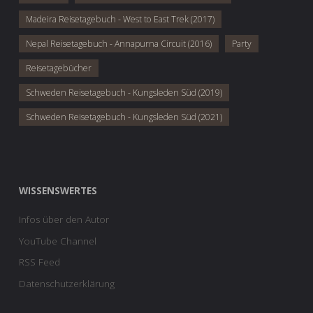
Madeira Reisetagebuch - West to East Trek (2017)
Nepal Reisetagebuch - Annapurna Circuit (2016)
Party
Reisetagebücher
Schweden Reisetagebuch - Kungsleden Süd (2019)
Schweden Reisetagebuch - Kungsleden Süd (2021)
WISSENSWERTES
Infos über den Autor
YouTube Channel
RSS Feed
Datenschutzerklärung