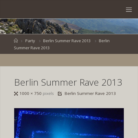
Skip
to
S
content
V
E
N
B
R
O
E
S
Home
Party
Berlin Summer Rave 2013
Berlin
Summer Rave 2013
K
E
.
D
E
Berlin Summer Rave 2013
Full
1000 × 750
pixels
Berlin Summer Rave 2013
size