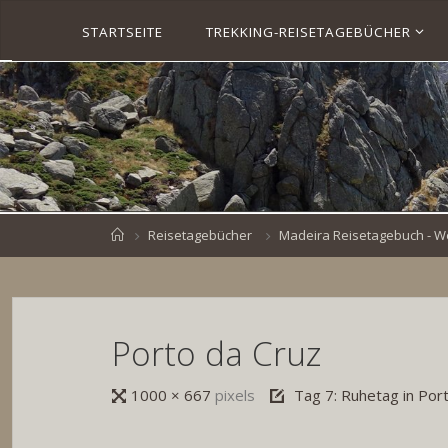
Skip
STARTSEITE
TREKKING-REISETAGEBÜCHER
to
S
content
V
E
N
B
R
O
E
S
K
E
.
D
Home
Reisetagebücher
Madeira Reisetagebuch - Wes
E
Porto da Cruz
Full
1000 × 667
pixels
Tag 7: Ruhetag in Por
size