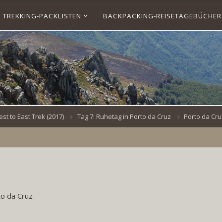
TREKKING-PACKLISTEN
BACKPACKING-REISETAGEBÜCHER
t to East Trek (2017)
Tag 7: Ruhetag in Porto da Cruz
Porto da Cr
to da Cruz