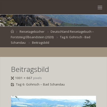
Skip
to
S
content
V
E
N
B
R
O
E
S
Home
Reisetagebücher
Deutschland Reisetagebuch –
Forststeig Elbsandstein (2020)
Tag 6: Gohrisch - Bad
K
E
.
Schandau
Beitragsbild
D
E
Beitragsbild
Full
1001 × 667
pixels
size
Tag 6: Gohrisch – Bad Schandau