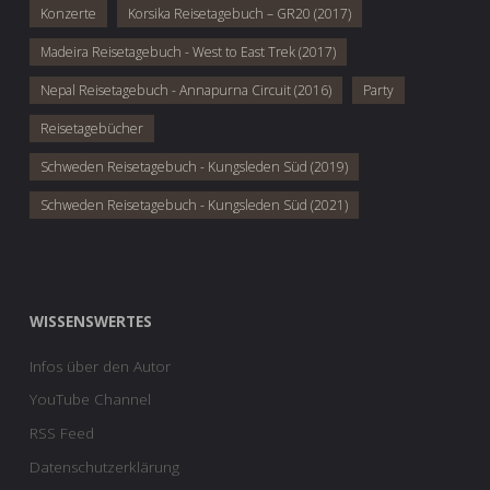
Konzerte
Korsika Reisetagebuch – GR20 (2017)
Madeira Reisetagebuch - West to East Trek (2017)
Nepal Reisetagebuch - Annapurna Circuit (2016)
Party
Reisetagebücher
Schweden Reisetagebuch - Kungsleden Süd (2019)
Schweden Reisetagebuch - Kungsleden Süd (2021)
WISSENSWERTES
Infos über den Autor
YouTube Channel
RSS Feed
Datenschutzerklärung