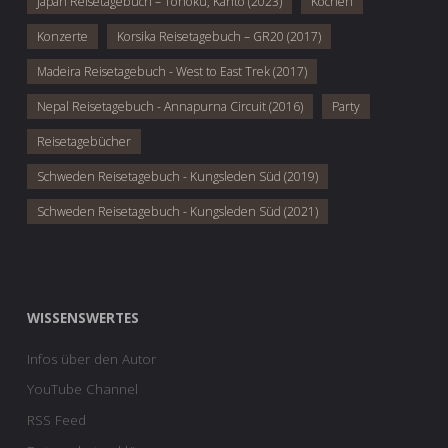
Japan Reisetagebuch – Tōhoku, Kantō (2023)
Kochen
Konzerte
Korsika Reisetagebuch – GR20 (2017)
Madeira Reisetagebuch - West to East Trek (2017)
Nepal Reisetagebuch - Annapurna Circuit (2016)
Party
Reisetagebücher
Schweden Reisetagebuch - Kungsleden Süd (2019)
Schweden Reisetagebuch - Kungsleden Süd (2021)
WISSENSWERTES
Infos über den Autor
YouTube Channel
RSS Feed