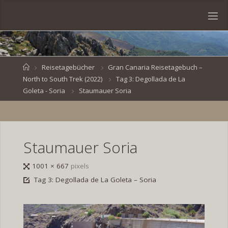
Skip
to
S
content
V
E
N
B
R
O
E
S
Home
Reisetagebücher
Gran Canaria Reisetagebuch –
North to South Trek (2022)
Tag 3: Degollada de La
K
E
.
Goleta - Soria
Staumauer Soria
D
E
Staumauer Soria
Full
1001 × 667
pixels
size
Tag 3: Degollada de La Goleta – Soria