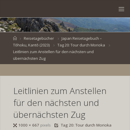
Skip
to
S
content
V
E
N
B
R
O
E
S
Home
Reisetagebücher
Japan Reisetagebuch –
Tōhoku, Kantō (2023)
Tag 20: Tour durch Morioka
K
E
.
Leitlinien zum Anstellen für den nächsten und
D
E
übernächsten Zug
Leitlinien zum Anstellen
für den nächsten und
übernächsten Zug
Full
1000 × 667
pixels
Tag 20: Tour durch Morioka