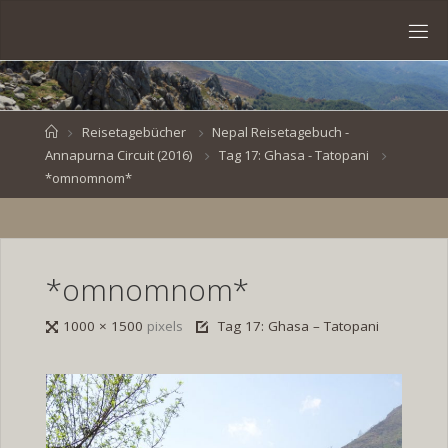
Skip
to
S
content
V
E
N
B
R
O
E
S
Home
Reisetagebücher
Nepal Reisetagebuch -
Annapurna Circuit (2016)
Tag 17: Ghasa - Tatopani
K
E
.
*omnomnom*
D
E
*omnomnom*
Full
1000 × 1500
pixels
Tag 17: Ghasa – Tatopani
size