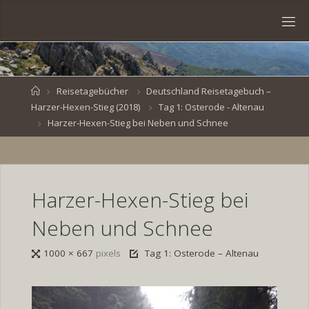
Skip
to
S
content
V
E
N
B
R
O
E
S
Home
Reisetagebücher
Deutschland Reisetagebuch –
Harzer-Hexen-Stieg (2018)
Tag 1: Osterode - Altenau
K
E
.
Harzer-Hexen-Stieg bei Neben und Schnee
D
E
Harzer-Hexen-Stieg bei
Neben und Schnee
Full
1000 × 667
pixels
Tag 1: Osterode – Altenau
size