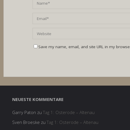
Save my name, email, and site URL in my browser
NEUESTE KOMMENTARE
Garry Paton
zu
Tag 1: Osterode – Altenau
Sven Broeske
zu
Tag 1: Osterode – Altenau