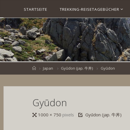
Skip
STARTSEITE
TREKKING-REISETAGEBÜCHER
to
S
content
V
E
N
B
R
O
E
S
K
E
.
D
Home
Japan
Gyūdon (jap. 牛丼)
Gyūdon
E
Gyūdon
Full
1000 × 750
pixels
Gyūdon (jap. 牛丼)
size