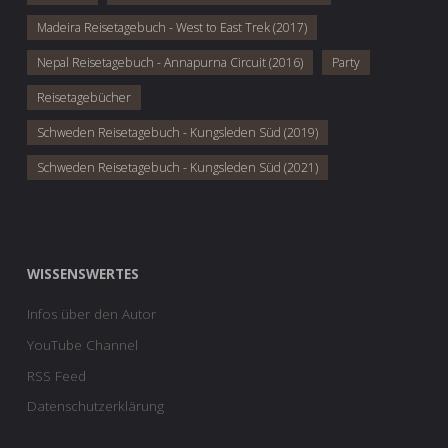
Madeira Reisetagebuch - West to East Trek (2017)
Nepal Reisetagebuch - Annapurna Circuit (2016)
Party
Reisetagebücher
Schweden Reisetagebuch - Kungsleden Süd (2019)
Schweden Reisetagebuch - Kungsleden Süd (2021)
WISSENSWERTES
Infos über den Autor
YouTube Channel
RSS Feed
Datenschutzerklärung