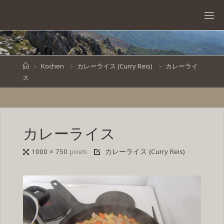
Skip
to
S
content
V
E
N
B
R
O
E
S
Home
Kochen
カレーライス (Curry Reis)
カレーライ
ス
K
E
.
D
E
カレーライス
Full
1000 × 750
pixels
カレーライス (Curry Reis)
size