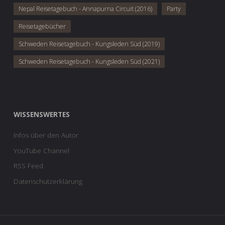
Nepal Reisetagebuch - Annapurna Circuit (2016)
Party
Reisetagebücher
Schweden Reisetagebuch - Kungsleden Süd (2019)
Schweden Reisetagebuch - Kungsleden Süd (2021)
WISSENSWERTES
Infos über den Autor
YouTube Channel
RSS Feed
Datenschutzerklärung