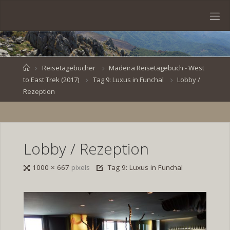
Skip
to
S
content
V
E
N
B
R
O
E
S
Home
Reisetagebücher
Madeira Reisetagebuch - West
to East Trek (2017)
Tag 9: Luxus in Funchal
Lobby /
K
E
.
Rezeption
D
E
Lobby / Rezeption
Full
1000 × 667
pixels
Tag 9: Luxus in Funchal
size