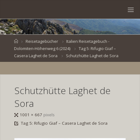
Skip
to
S
content
V
E
N
B
R
O
E
S
Home
Reisetagebücher
Italien Reisetagebuch -
Dolomiten-Höhenweg 6 (2024)
Tag 5: Rifugio Giaf –
K
E
.
Casera Laghet de Sora
Schutzhütte Laghet de Sora
D
E
Schutzhütte Laghet de
Sora
Full
1001 × 667
pixels
size
Tag 5: Rifugio Giaf – Casera Laghet de Sora